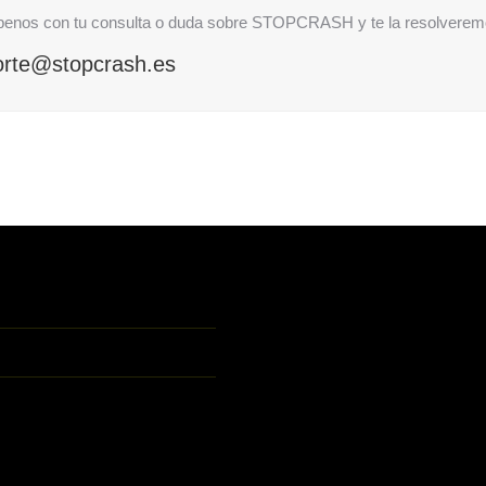
benos con tu consulta o duda sobre STOPCRASH y te la resolverem
orte@stopcrash.es