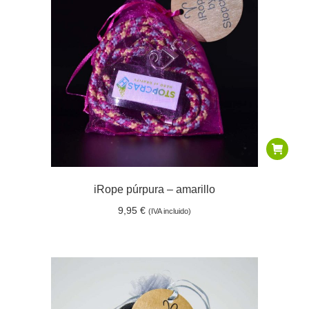
iRope púrpura – amarillo
9,95
€
(IVA incluido)