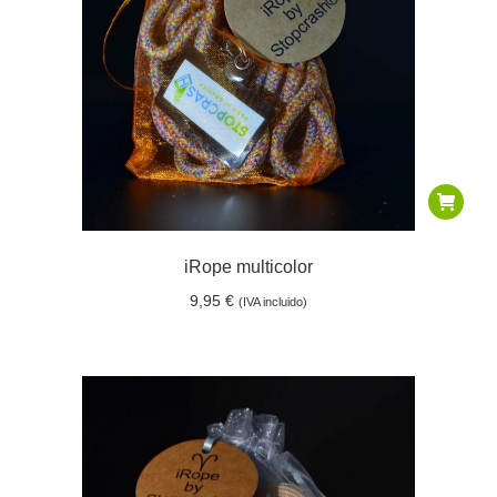
iRope multicolor
9,95
€
(IVA incluido)