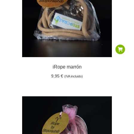
iRope marrón
9,95
€
(IVA incluido)