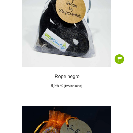
iRope negro
9,95
€
(IVA incluido)