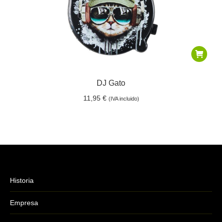
DJ Gato
11,95
€
(IVA incluido)
Historia
Empresa